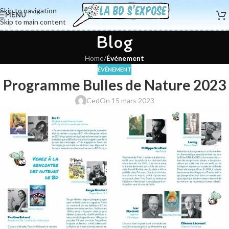
Skip to navigation
MENU
Skip to main content
Blog
Home
/
Événement
ÉVÉNEMENT
Programme Bulles de Nature 2023
Ced
On 15 mars 2023