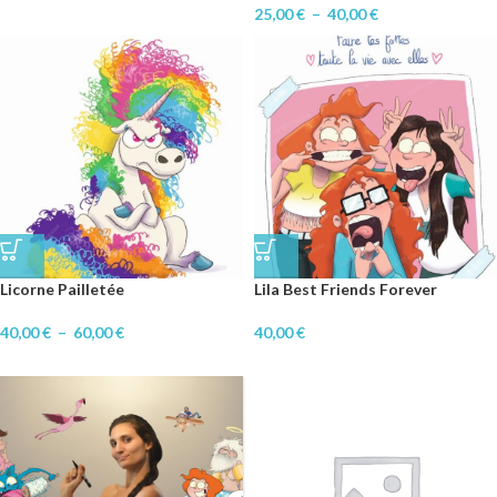
25,00
€
–
40,00
€
Licorne Pailletée
Lila Best Friends Forever
40,00
€
–
60,00
€
40,00
€