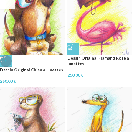
Dessin Original Flamand Rose à
♥
lunettes
Dessin Original Chien à lunettes
250,00
€
250,00
€