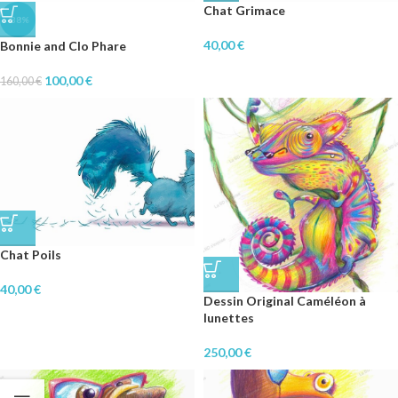
Chat Grimace
-38%
40,00
€
Bonnie and Clo Phare
100,00
€
160,00
€
Chat Poils
40,00
€
Dessin Original Caméléon à
lunettes
250,00
€