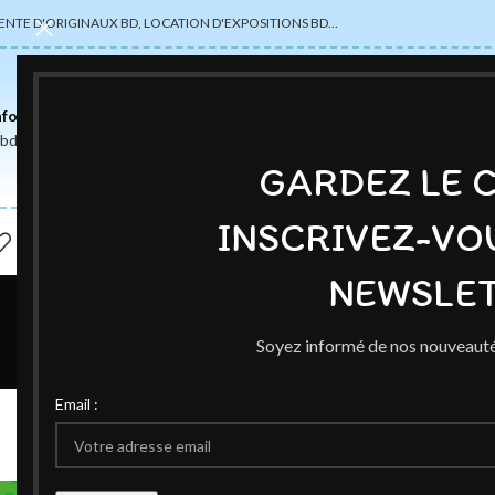
ENTE D'ORIGINAUX BD, LOCATION D'EXPOSITIONS BD…
nformations
abdsexpose@gmail.com
GARDEZ LE 
INSCRIVEZ-VO
NEWSLET
Soyez informé de nos nouveauté
AUTEUR
,
Email :
Pauline Roland et Aude Raynau
Publié par
C