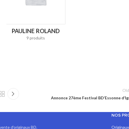
PAULINE ROLAND
9 produits
Old
Annonce 27ème Festival BD’Essonne d’Ig
NOS PR
vente d'originaux BD.
Originau