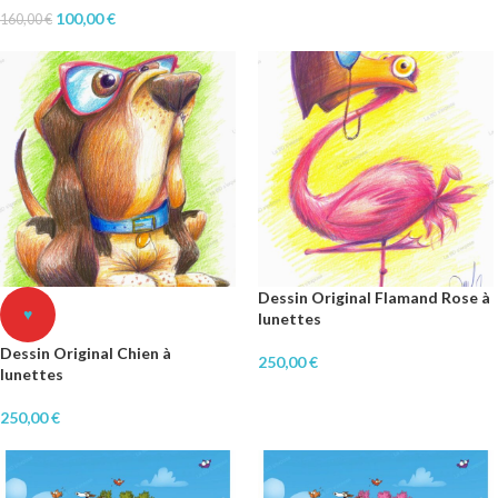
100,00
€
160,00
€
Dessin Original Flamand Rose à
♥
lunettes
Dessin Original Chien à
250,00
€
lunettes
250,00
€