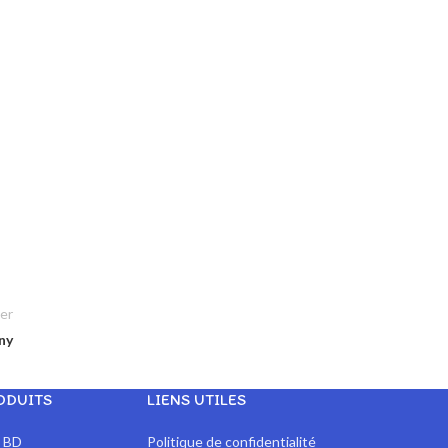
er
ny
ODUITS
LIENS UTILES
x BD
Politique de confidentialité