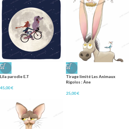
♥
♥
Lila parodie E.T
Tirage limité Les Animaux
Rigolos : Âne
45,00
€
25,00
€