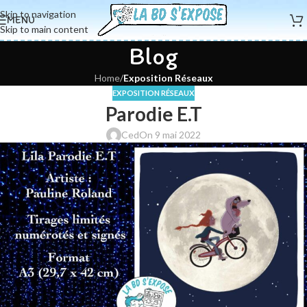
Skip to navigation
MENU
Skip to main content
Blog
Home
/
Exposition Réseaux
EXPOSITION RÉSEAUX
Parodie E.T
Ced
On 9 mai 2022