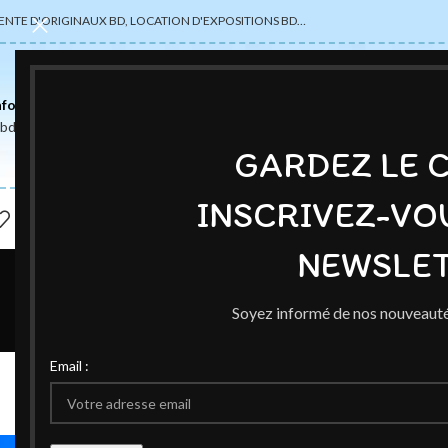
ENTE D'ORIGINAUX BD, LOCATION D'EXPOSITIONS BD…
nformations
abdsexpose@gmail.com
GARDEZ LE 
INSCRIVEZ-VO
NEWSLET
Soyez informé de nos nouveauté
EXPOSITI
Email :
Le Chat Qui 
Publié par
Ced