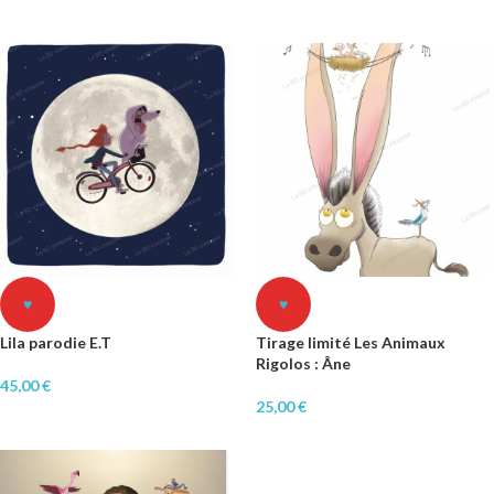
♥
♥
Lila parodie E.T
Tirage limité Les Animaux
Rigolos : Âne
45,00
€
25,00
€