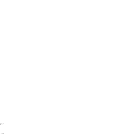
er
s…