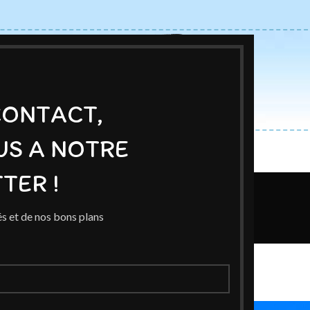
CONTACT,
US A NOTRE
ACCUEIL
BOUTIQUE
AUTEURS
BLOG
EXPOSITIONS
TER !
Blog
s et de nos bons plans
Home
/
Exposition Réseaux
ON RÉSEAUX
n’aimait pas…
On 7 novembre 2021