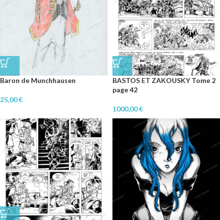
Baron de Munchhausen
BASTOS ET ZAKOUSKY Tome 2
page 42
25,00
€
1000,00
€