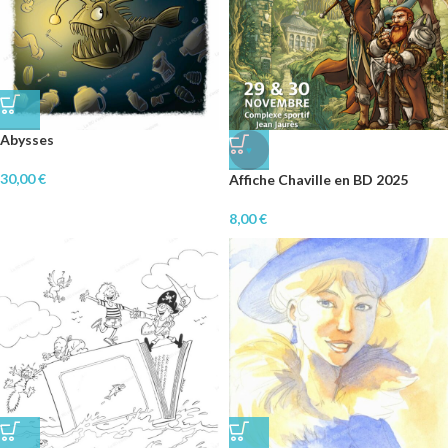
Abysses
♥
30,00
€
Affiche Chaville en BD 2025
8,00
€