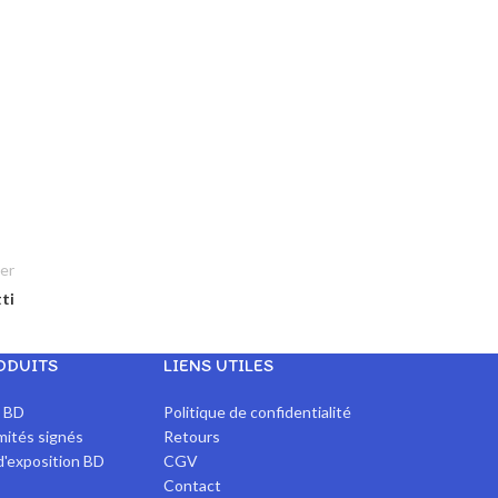
er
ti
ODUITS
LIENS UTILES
x BD
Politique de confidentialité
imités signés
Retours
d'exposition BD
CGV
Contact