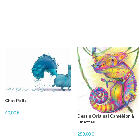
Chat Poils
40,00
€
Dessin Original Caméléon à
lunettes
250,00
€