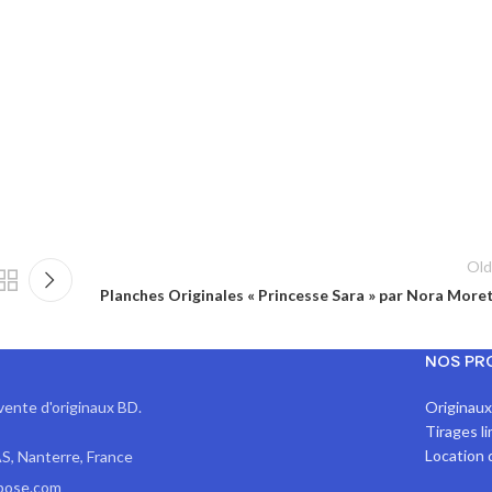
Old
Planches Originales « Princesse Sara » par Nora Moret
NOS PR
vente d'originaux BD.
Originau
Tirages l
Location 
S, Nanterre, France
pose.com