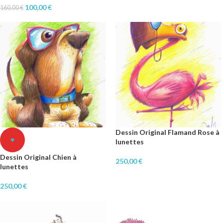
100,00
€
160,00
€
Dessin Original Flamand Rose à
♥
lunettes
Dessin Original Chien à
250,00
€
lunettes
250,00
€