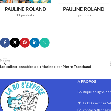
PAULINE ROLAND
PAULINE ROLAND
11 produits
5 produits
Newer
Les collectionnables de « Marine » par Pierre Tranchand
A PROPOS
Boutique en ligne de 
La BD s'expose SA
contact@labdsex