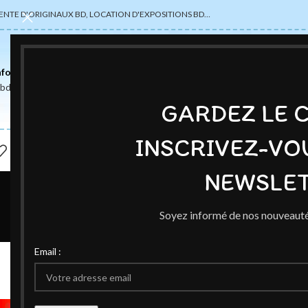
ENTE D'ORIGINAUX BD, LOCATION D'EXPOSITIONS BD…
nformations
abdsexpose@gmail.com
GARDEZ LE 
INSCRIVEZ-VO
NEWSLET
Soyez informé de nos nouveauté
VENTE 
Email :
Dessin Original « Caméléon à
Publié par
C