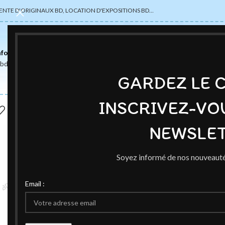
ENTE D'ORIGINAUX BD, LOCATION D'EXPOSITIONS BD…
nformations
abdsexpose@gmail.com
GARDEZ LE 
INSCRIVEZ-VO
NEWSLET
Soyez informé de nos nouveauté
Email :