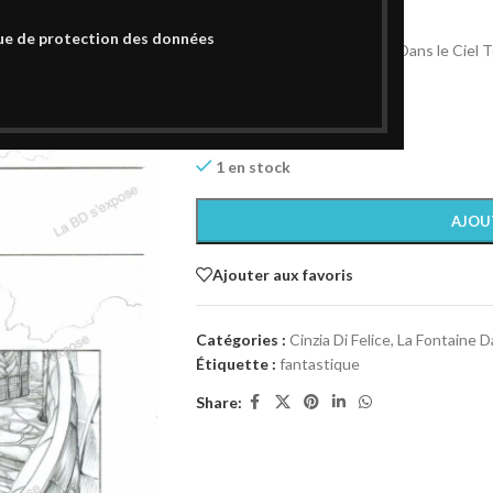
480,00
€
ue de protection des données
Planche originale La Fontaine Dans le Ciel
Format : 29,5 x 41 cm
Technique : Crayon
Papier : Papier 300 gr
1 en stock
AJOU
Ajouter aux favoris
Catégories :
Cinzia Di Felice
,
La Fontaine Da
Étiquette :
fantastique
Share: