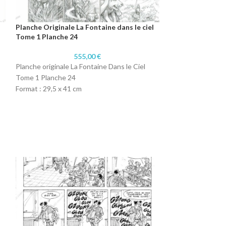
Planche Originale La Fontaine dans le ciel
Planche Originale
Tome 1 Planche 24
Tome 1 Planche 
555,00
€
Planche originale La Fontaine Dans le Ciel
Planche originale 
Tome 1 Planche 24
Tome 1 Planche 2
Format : 29,5 x 41 cm
Format : 29,5 x 4
Technique : Crayon
Technique : Cray
Papier : Papier 300 gr
Papier : Papier 30