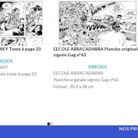
KY Tome 6 page 23
L’ECOLE ABRACADABRA Planche original
signée Gag n°63
00,00
€
1000,00
€
SKY
L’ECOLE ABRACADABRA
gnée tome 6 page 23
Planche originale signée Gag n°63
Format : 30,3 x 36 cm
 chine
Technique : Encre de chine
ique Canson
Papier : Lavis technique Canson
NOS PR