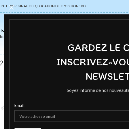
ENTE D'ORIGINAUX BD, LOCATION D'EXPOSITIONS BD…
nformations
abdsexpose@gmail.com
GARDEZ LE 
INSCRIVEZ-VO
NEWSLET
Soyez informé de nos nouveauté
Email :