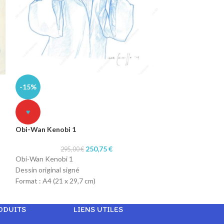
-15%
-15%
Octopussy Girl
♥
440
Obi-Wan Kenobi 1
Octopussy Girl
Dessin original si
250,75
€
295,00
€
Format : A4 (21 x 
Obi-Wan Kenobi 1
Technique : col-er
Dessin original signé
rouge
Format : A4 (21 x 29,7 cm)
Papier : machine 
Technique : col-erase blue pencil
Papier : machine 90gr
ODUITS
LIENS UTILES