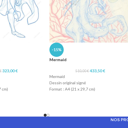
-15%
Mermaid
323,00
€
433,50
€
€
510,00
€
Mermaid
Dessin original signé
7 cm)
Format : A4 (21 x 29,7 cm)
 blue pencil
Technique : col-erase blue pencil et crayon
r
rouge et vert
Papier : machine 90gr
NOS PR