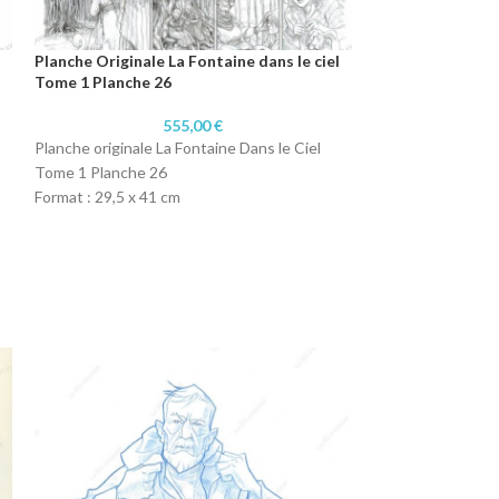
Planche Originale La Fontaine dans le ciel
Planche Originale
Tome 1 Planche 26
Tome 1 Planche 
555,00
€
Planche originale La Fontaine Dans le Ciel
Planche originale 
Tome 1 Planche 26
Tome 1 Planche 3
Format : 29,5 x 41 cm
Format : 29,5 x 4
Technique : Crayon
Technique : Cray
Papier : Papier 300 gr
Papier : Papier 30