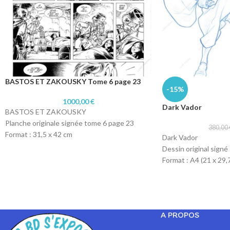
BASTOS ET ZAKOUSKY Tome 6 page 23
-15%
1000,00
€
Dark Vador
BASTOS ET ZAKOUSKY
Planche originale signée tome 6 page 23
380,00
Format : 31,5 x 42 cm
Dark Vador
Technique : Encre de chine
Dessin original signé
Papier : Lavis technique Canson
Format : A4 (21 x 29,
Technique : col-erase
Papier : machine 90g
A PROPOS