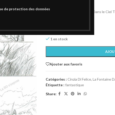
555,00
€
ue de protection des données
Planche originale La Fontaine Dans le Ciel
Format : 29,5 x 41 cm
Technique : Crayon
Papier : Papier 300 gr
1 en stock
AJOU
Ajouter aux favoris
Catégories :
Cinzia Di Felice
,
La Fontaine Da
Étiquette :
fantastique
Share: