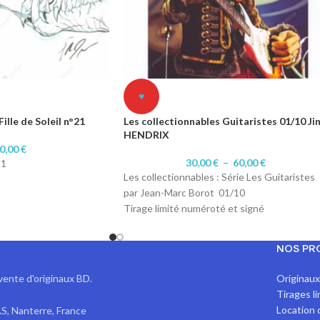
♥
ille de Soleil n°21
Les collectionnables Guitaristes 01/10 Ji
HENDRIX
0,00
€
30,00
€
–
60,00
€
21
Les collectionnables : Série Les Guitaristes
par Jean-Marc Borot 01/10
Tirage limité numéroté et signé
Format A4 : 10 exemplaires numéroté 1 à
gr
10/10.
NOS PR
Format A3 : 10 exemplaires numérotés 1 à
10/10
vente d'originaux BD.
Originau
Impression sur papier 200 gr Satiné
Tirages l
Location 
S, Nanterre, France