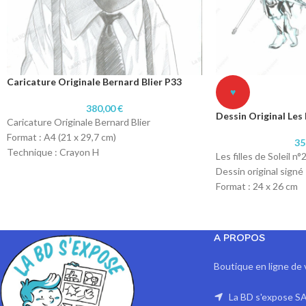
Caricature Originale Bernard Blier P33
♥
380,00
€
Dessin Original Les F
Caricature Originale Bernard Blier
Format : A4 (21 x 29,7 cm)
35
Technique : Crayon H
Les filles de Soleil n°
Papier : Papier 160 gr
Dessin original signé
Format : 24 x 26 cm
Technique : Encrage
Papier : Fabriano 220
A PROPOS
Boutique en ligne de 
La BD s'expose SA