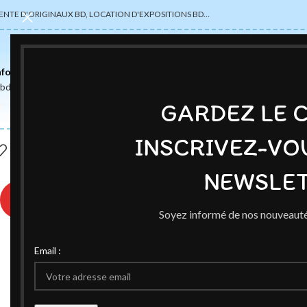
ENTE D'ORIGINAUX BD, LOCATION D'EXPOSITIONS BD…
nformations
abdsexpose@gmail.com
GARDEZ LE 
INSCRIVEZ-VO
NEWSLET
♥
Soyez informé de nos nouveauté
Email :