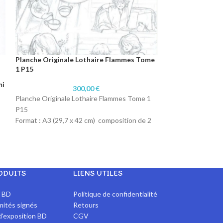
Planche Originale Lothaire Flammes Tome
Planche Origina
1 P15
3 P37
mi
300,00
€
Planche Originale Lothaire Flammes Tome 1
Planche Original
P15
P37
Format : A3 (29,7 x 42 cm) composition de 2
Format : A3 (29,7
planches A4
planches A4
Technique : Crayonné
Technique : Cray
Papier : Papier 180 gr
Papier : Papier 18
ODUITS
LIENS UTILES
x BD
Politique de confidentialité
imités signés
Retours
d'exposition BD
CGV