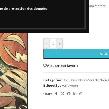
Halloween 2022 partie 1 par Nora Moretti
ue de protection des données
Ex-Libris non signé
Format A4 (21 x 29,7 cm)
Papier 250 gr texturé
50 en stock
-
+
AJOU
Ajouter aux favoris
Catégories :
Ex-Libris
,
Nora Moretti
,
Nouve
Étiquette :
Halloween
Share: