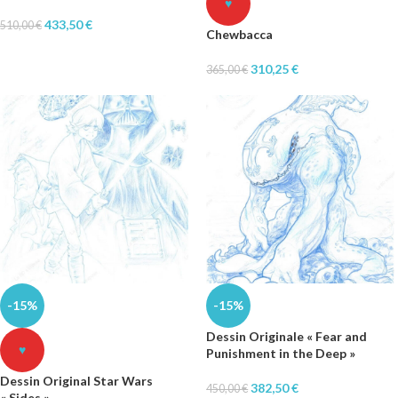
♥
433,50
€
510,00
€
Chewbacca
310,25
€
365,00
€
-15%
-15%
Dessin Originale « Fear and
♥
Punishment in the Deep »
Dessin Original Star Wars
382,50
€
450,00
€
« Sides »