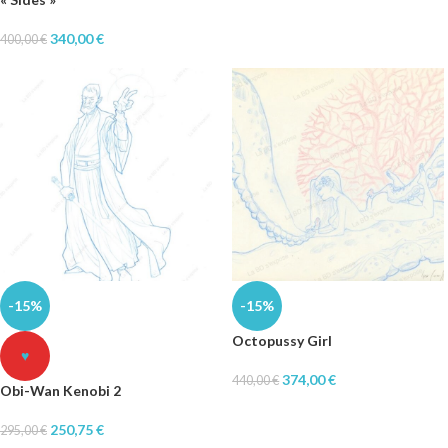
340,00
€
400,00
€
-15%
-15%
Octopussy Girl
♥
374,00
€
440,00
€
Obi-Wan Kenobi 2
250,75
€
295,00
€