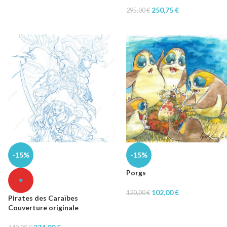
250,75
€
295,00
€
-15%
-15%
Porgs
♥
102,00
€
120,00
€
Pirates des Caraïbes
Couverture originale