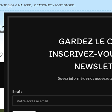
ENTE D'ORIGINAUX BD, LOCATION D'EXPOSITIONS BD…
nformations
abdsexpose@gmail.com
GARDEZ LE 
INSCRIVEZ-VO
NEWSLET
Soyez informé de nos nouveauté
EXPOSITI
Email :
Yoda
Publié par
Ced
O