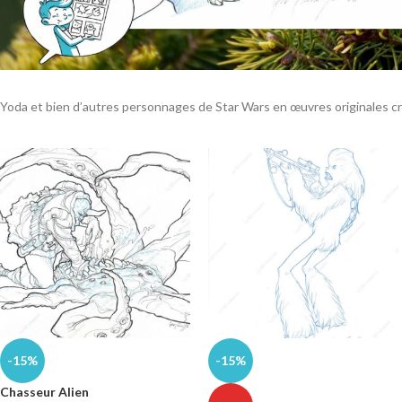
Yoda et bien d’autres personnages de Star Wars en œuvres originales c
-15%
-15%
Chasseur Alien