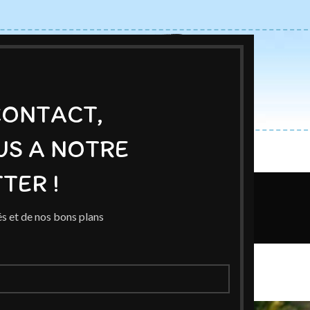
CONTACT,
US A NOTRE
ACCUEIL
BOUTIQUE
AUTEURS
BLOG
EXPOSITIONS
TER !
Blog
s et de nos bons plans
Home
/
Exposition Réseaux
ON RÉSEAUX
 Noël
n 13 décembre 2021