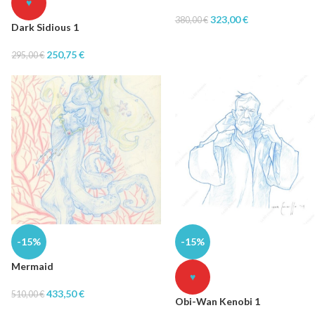
♥
323,00
€
380,00
€
Dark Sidious 1
250,75
€
295,00
€
-15%
-15%
Mermaid
♥
433,50
€
510,00
€
Obi-Wan Kenobi 1