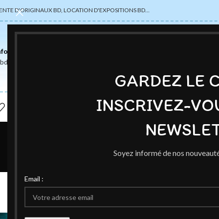
ENTE D'ORIGINAUX BD, LOCATION D'EXPOSITIONS BD…
nformations
abdsexpose@gmail.com
GARDEZ LE 
INSCRIVEZ-VO
NEWSLET
Soyez informé de nos nouveauté
EXPOSITI
Email :
Planche original
Publié par
Ced
O