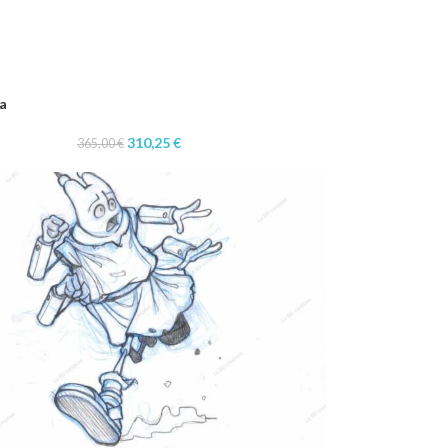
a
310,25
€
365,00
€