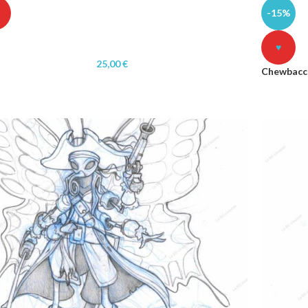
-15%
♥
25,00
€
Chewbacc