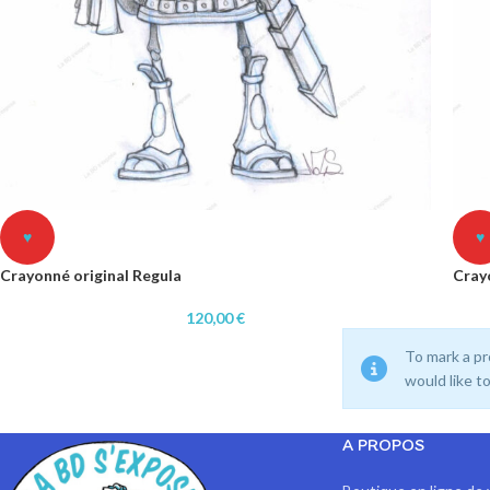
♥
♥
Crayonné original Regula
Cray
120,00
€
To mark a pr
would like t
A PROPOS