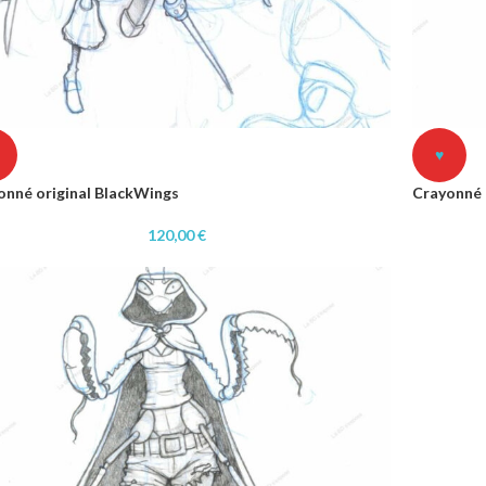
♥
onné original BlackWings
Crayonné 
120,00
€