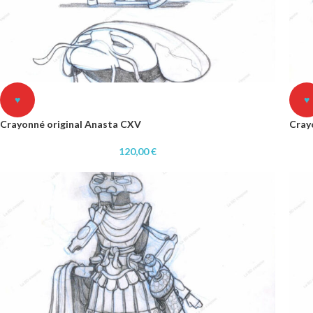
♥
♥
Crayonné original Anasta CXV
Cray
120,00
€