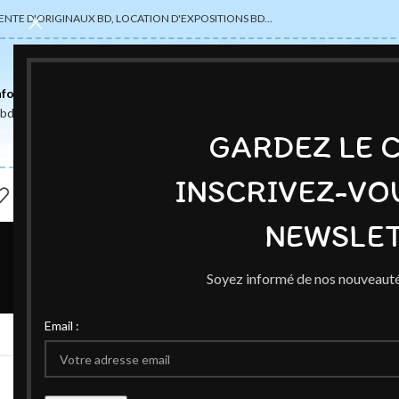
ENTE D'ORIGINAUX BD, LOCATION D'EXPOSITIONS BD…
nformations
abdsexpose@gmail.com
GARDEZ LE 
INSCRIVEZ-VO
NEWSLET
Séle
Soyez informé de nos nouveauté
Email :