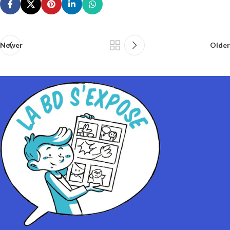
Newer
Older