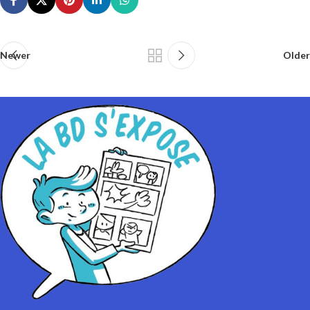
Newer
Older