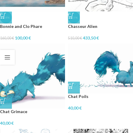
-38%
-15%
Bonnie and Clo Phare
Chasseur Alien
100,00
€
433,50
€
160,00
€
510,00
€
Chat Poils
40,00
€
Chat Grimace
40,00
€