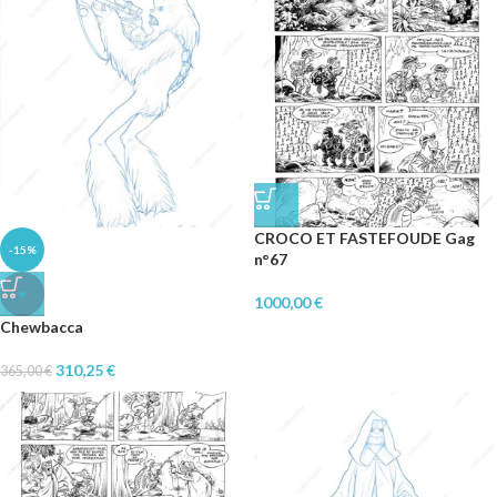
CROCO ET FASTEFOUDE Gag
-15%
n°67
♥
1000,00
€
Chewbacca
310,25
€
365,00
€