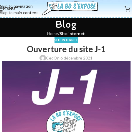
Skip to navigation
MENU
Skip to main content
Blog
Home
/
Site internet
SITE INTERNET
Ouverture du site J-1
Ced
On 6 décembre 2021