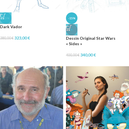
-15%
-15%
Dark Vador
♥
323,00
€
Dessin Original Star Wars
380,00
€
« Sides »
340,00
€
400,00
€