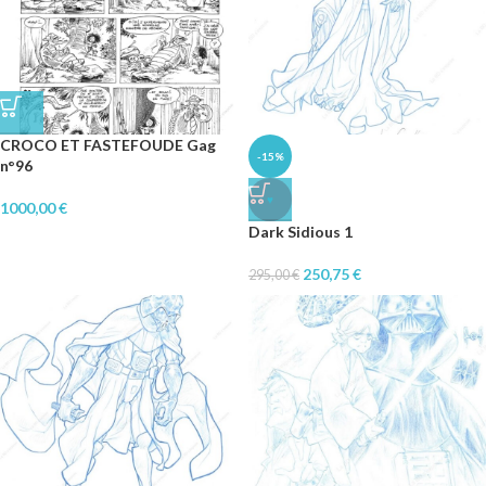
CROCO ET FASTEFOUDE Gag
-15%
n°96
♥
1000,00
€
Dark Sidious 1
250,75
€
295,00
€