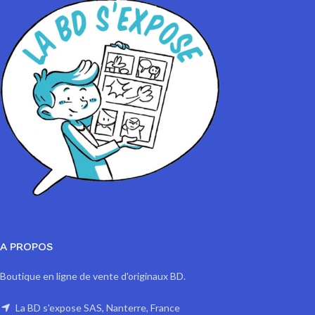
A PROPOS
Boutique en ligne de vente d'originaux BD.
La BD s'expose SAS, Nanterre, France