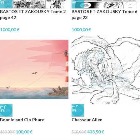
BASTOS ET ZAKOUSKY Tome 2
BASTOS ET ZAKOUSKY Tome 6
page 42
page 23
1000,00
€
1000,00
€
-38%
-15%
Bonnie and Clo Phare
Chasseur Alien
100,00
€
433,50
€
160,00
€
510,00
€