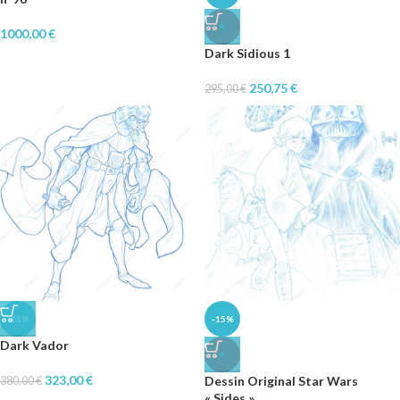
♥
1000,00
€
Dark Sidious 1
250,75
€
295,00
€
-15%
-15%
Dark Vador
♥
323,00
€
Dessin Original Star Wars
380,00
€
« Sides »