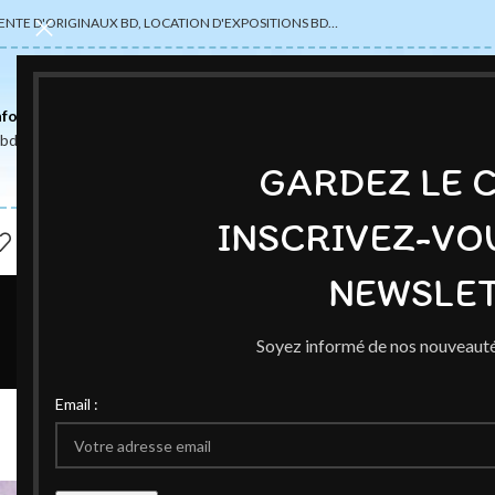
ENTE D'ORIGINAUX BD, LOCATION D'EXPOSITIONS BD…
nformations
abdsexpose@gmail.com
GARDEZ LE 
INSCRIVEZ-VO
NEWSLET
Soyez informé de nos nouveauté
AUTEUR
,
VE
Email :
Oeuvres N
Publié par
Ced
O