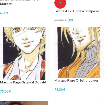
♥
Moretti
Lot de 4 Ex-Libris a composer
6,00
€
20,00
€
24,00
€
Marque Page Original James
Marque Page Original Donald
75,00
€
75,00
€