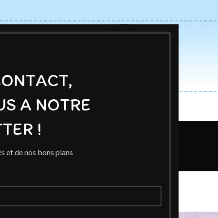
CONTACT,
US A NOTRE
ACCUEIL
BOUTIQUE
AUTEURS
BLOG
EXPOSITIONS
TER !
Blog
s et de nos bons plans
Home
/
Auteur
NTE FACEBOOK
ora Moretti
n 20 septembre 2023