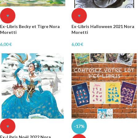
♥
♥
Ex-Libris Becky et Tigre Nora
Ex-Libris Halloween 2021 Nora
Moretti
Moretti
6,00
€
6,00
€
♥
-17%
Ex-Libris Noël 2022 Nora