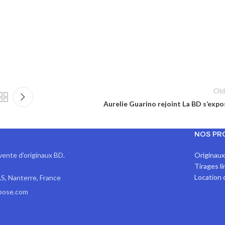
Old
Aurelie Guarino rejoint La BD s’expo
NOS PR
vente d'originaux BD.
Originau
Tirages l
Location 
S, Nanterre, France
pose.com