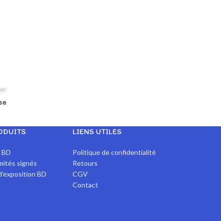
er
se
ODUITS
LIENS UTILES
x BD
Politique de confidentialité
imités signés
Retours
d'exposition BD
CGV
Contact