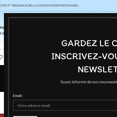
ENTE D'ORIGINAUX BD, LOCATION D'EXPOSITIONS BD…
nformations
abdsexpose@gmail.com
GARDEZ LE 
INSCRIVEZ-VO
NEWSLET
Soyez informé de nos nouveauté
AU
Email :
Bientôt un nouvel
Publié par
Ced
O