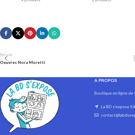
Newer
Oeuvres Nora Moretti
A PROPOS
Boutique en ligne de 
La BD s'expose SA
contact@labdsex