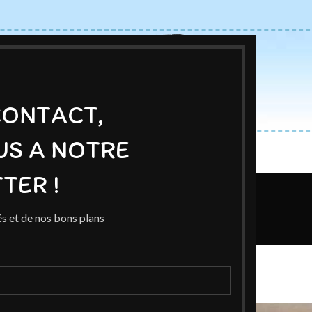
CONTACT,
US A NOTRE
ACCUEIL
BOUTIQUE
AUTEURS
BLOG
EXPOSITIONS
TER !
Blog
s et de nos bons plans
Home
/
Auteur
TEUR
 auteur partenaire
n 19 septembre 2023