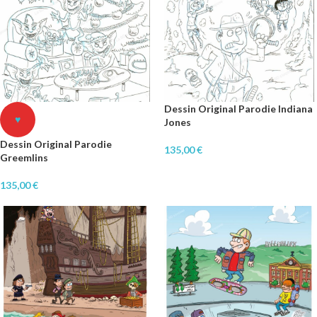
Dessin Original Parodie Indiana
♥
Jones
Dessin Original Parodie
135,00
€
Greemlins
135,00
€