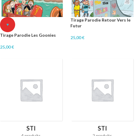
Tirage Parodie Retour Vers le
♥
Futur
Tirage Parodie Les Goonies
25,00
€
25,00
€
STI
STI
4 produits
2 produits