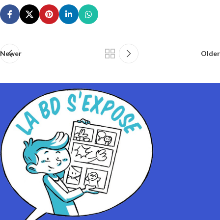
Newer
Older