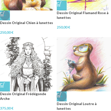
Dessin Original Flamand Rose à
♥
lunettes
Dessin Original Chien à lunettes
250,00
€
250,00
€
Dessin Original Frédégonde
♥
Arche
Dessin Original Loutre à
375,00
€
lunettes