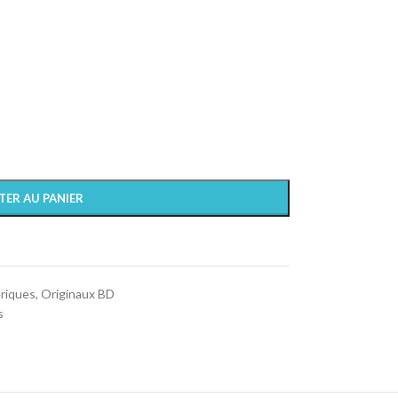
TER AU PANIER
ériques
,
Originaux BD
s