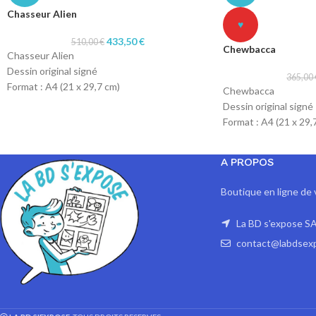
Chasseur Alien
♥
433,50
€
510,00
€
Chewbacca
Chasseur Alien
Dessin original signé
365,00
Format : A4 (21 x 29,7 cm)
Chewbacca
Technique : col-erase blue pencil et stylo pitt
Dessin original signé
artist
Format : A4 (21 x 29,
Papier : carton léger
Technique : col-erase
Papier : machine 90g
A PROPOS
Boutique en ligne de 
La BD s'expose SA
contact@labdsex