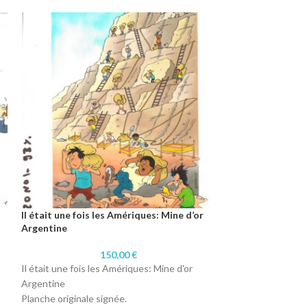
Il était une fois les Amériques: Mine d’or
Il était une fois
Argentine
150,00
€
Il était une fois 
Il était une fois les Amériques: Mine d'or
Planche originale 
Argentine
Format : 18,4 x 24
Planche originale signée.
Technique : Aquar