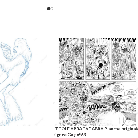
Papier : Aquarelle 300 gr
e et Encre de Chine
0 gr
L’ECOLE ABRACADABRA Planche original
signée Gag n°63