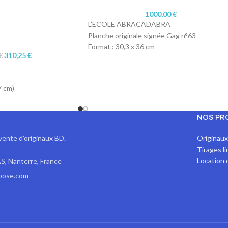
1000,00
€
L’ECOLE ABRACADABRA
Planche originale signée Gag n°63
Format : 30,3 x 36 cm
310,25
€
€
Technique : Encre de chine
Papier : Lavis technique Canson
7 cm)
 blue pencil
r
NOS PR
vente d'originaux BD.
Originau
Tirages l
Location 
S, Nanterre, France
pose.com