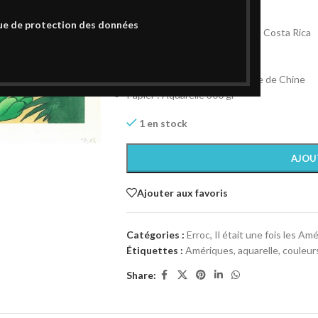
150,00
€
ue de protection des données
Il était une fois les Amériques: Costa Rica
Planche originale signée.
Format : 20,7 x 29,8 cm
Technique : Aquarelle et Encre de Chine
Papier : Aquarelle 300 gr
1 en stock
AJOU
Ajouter aux favoris
Catégories :
Erroc
,
Il était une fois les Am
Étiquettes :
Amériques
,
aquarelle
,
couleur
Share: