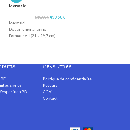
Mermaid
♥
433,50
€
510,00
€
Obi-Wan Kenobi
Mermaid
Dessin original signé
295
Format : A4 (21 x 29,7 cm)
Obi-Wan Kenobi 
Technique : col-erase blue pencil et crayon
Dessin original si
rouge et vert
Format : A4 (21 x 
Papier : machine 90gr
Technique : col-er
Papier : machine 
ODUITS
LIENS UTILES
x BD
Politique de confidentialité
imités signés
Retours
d'exposition BD
CGV
Contact