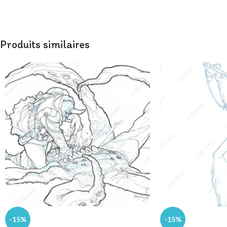
Format : 18,8 x 23,1 cm
Format : 19,8 x 24 cm
Technique : Aquarelle et Encre de Chine
Technique : Aquarell
Papier : Aquarelle 300 gr
Papier : Aquarelle 30
Produits similaires
-15%
-15%