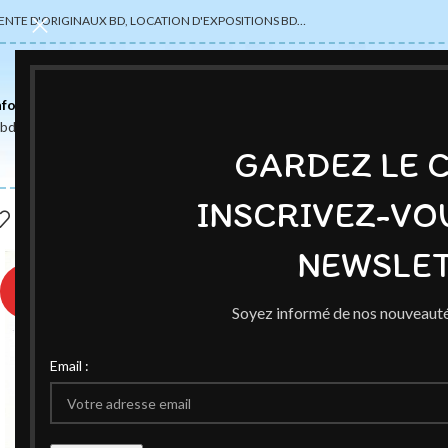
ENTE D'ORIGINAUX BD, LOCATION D'EXPOSITIONS BD…
nformations
abdsexpose@gmail.com
GARDEZ LE 
INSCRIVEZ-VO
NEWSLET
♥
Soyez informé de nos nouveauté
Email :