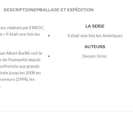
DESCRIPTION
EMBALLAGE ET EXPÉDITION
LA SERIE
ctes, réalisée par ERROC
« Il était une fois les
Il était une fois les Amériques
AUTEURS
ar Albert Barillé voit le
Dessin: Erroc
re de l’humanité depuis
t confrontée aux grands
linée jusqu’en 2008 en
couvreurs (1994), les
.