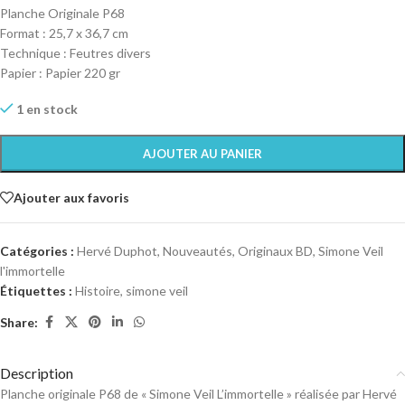
Planche Originale P68
Format : 25,7 x 36,7 cm
Technique : Feutres divers
Papier : Papier 220 gr
1 en stock
AJOUTER AU PANIER
Ajouter aux favoris
Catégories :
Hervé Duphot
,
Nouveautés
,
Originaux BD
,
Simone Veil
l'immortelle
Étiquettes :
Histoire
,
simone veil
Share:
Description
Planche originale P68 de « Simone Veil L’immortelle » réalisée par Hervé