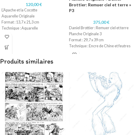
120,00
€
Brottier: Remuer ciel et terre »
L'Apache et la Cocotte
P3
Aquarelle Originale
375,00
€
Format : 13,7 x 21,3 cm
Daniel Brottier : Remuer ciel et terre
Technique : Aquarelle
Planche Originale 3
Papier : Papier 300 gr
Format : 29,7 x 39 cm
Technique : Encre de Chine et feutres
Papier : Papier 220 gr
Produits similaires