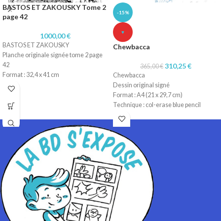
BASTOS ET ZAKOUSKY Tome 2
-15%
page 42
♥
1000,00
€
BASTOS ET ZAKOUSKY
Chewbacca
Planche originale signée tome 2 page
42
310,25
€
365,00
€
Format : 32,4 x 41 cm
Chewbacca
Technique : Encre de chine
Dessin original signé
Papier : Lavis technique Canson
Format : A4 (21 x 29,7 cm)
Technique : col-erase blue pencil
Papier : machine 90gr