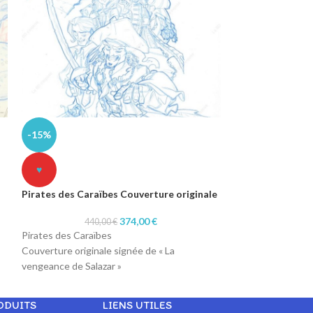
Raoul et Fernan
-15%
Raoul et Fernand
♥
Encrage Planche o
Pirates des Caraïbes Couverture originale
Format : A4 : 21 
Technique : Encr
374,00
€
440,00
€
Papier : Canson 1
Pirates des Caraïbes
Couverture originale signée de « La
vengeance de Salazar »
Format : A4 (21 x 29,7 cm)
Technique : col-erase blue pencil
ODUITS
LIENS UTILES
Papier : machine 90gr