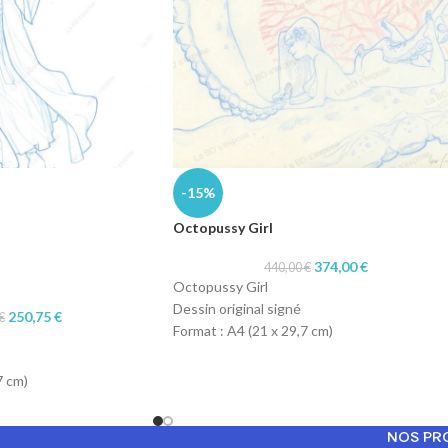
-15%
Octopussy Girl
374,00
€
440,00
€
Octopussy Girl
Dessin original signé
250,75
€
€
Format : A4 (21 x 29,7 cm)
Technique : col-erase blue pencil et crayon
rouge
7 cm)
Papier : machine 90gr
 blue pencil
r
NOS PR