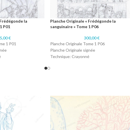
 Frédégonde la
Planche Originale « Frédégonde la
1 P01
sanguinaire » Tome 1 P06
5,00
€
300,00
€
ome 1 P01
Planche Originale Tome 1 P06
gnée
Planche Originale signée
é
Technique: Crayonné
2 cm)
Format : A3 (29,7 x 42 cm)
Papier: 220 grammes