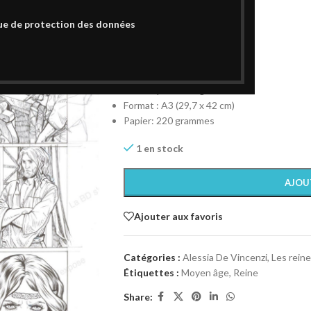
ue de protection des données
450,00
€
Planche Originale Tome 2 P53
Planche Originale signée
Technique: encrage
Format : A3 (29,7 x 42 cm)
Papier: 220 grammes
1 en stock
AJOU
Ajouter aux favoris
Catégories :
Alessia De Vincenzi
,
Les rein
Étiquettes :
Moyen âge
,
Reine
Share: