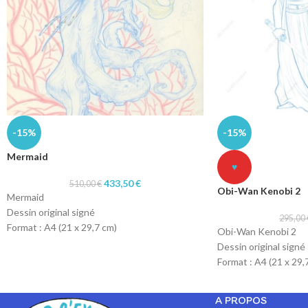
-15%
-15%
Mermaid
♥
433,50
€
510,00
€
Obi-Wan Kenobi 2
Mermaid
Dessin original signé
295,00
Format : A4 (21 x 29,7 cm)
Obi-Wan Kenobi 2
Technique : col-erase blue pencil et crayon
Dessin original signé
rouge et vert
Format : A4 (21 x 29,
Papier : machine 90gr
Technique : col-erase
Papier : machine 90g
A PROPOS