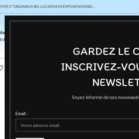
ENTE D'ORIGINAUX BD, LOCATION D'EXPOSITIONS BD…
nformations
abdsexpose@gmail.com
GARDEZ LE 
INSCRIVEZ-VO
NEWSLET
Soyez informé de nos nouveauté
Email :