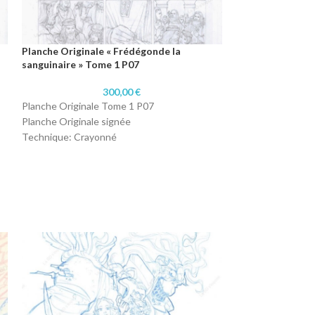
Planche Originale « Frédégonde la
Planche Original
sanguinaire » Tome 1 P07
sanguinaire » To
300,00
€
Planche Originale Tome 1 P07
Planche Original
Planche Originale signée
Planche Originale
Technique: Crayonné
Technique: Cray
Format : A3 (29,7 x 42 cm)
Format : A3 (29,7 
Papier: 220 grammes
Papier: 220 gram