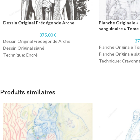
Dessin Original Frédégonde Arche
Planche Originale «
sanguinaire » Tome 
375,00
€
37
Dessin Original Frédégonde Arche
Planche Originale T
Dessin Original signé
Planche Originale si
Technique: Encré
Technique: Crayonn
Format : 24 x 33 cm
Format : A3 (29,7 x 4
Papier: 220 grammes
Papier: 220 grammes
Produits similaires