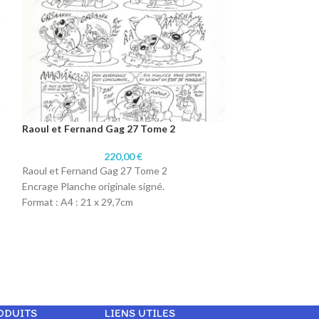
Raoul et Fernand Gag 27 Tome 2
♥
220,00
€
Raoul et Fernan
Raoul et Fernand Gag 27 Tome 2
Encrage Planche originale signé.
Format : A4 : 21 x 29,7cm
Raoul et Fernand
Technique : Encre de Chine
Encrage Planche o
Papier : Canson 165 gr
Format : A4 : 21 
Technique : Encr
Papier : Canson 1
ODUITS
LIENS UTILES