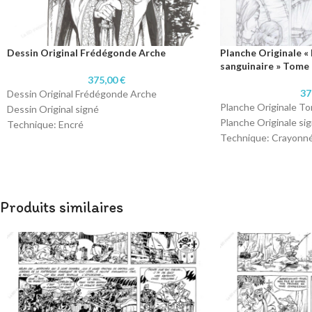
Dessin Original Frédégonde Arche
Planche Originale «
sanguinaire » Tome 
375,00
€
37
Dessin Original Frédégonde Arche
Planche Originale T
Dessin Original signé
Planche Originale si
Technique: Encré
Technique: Crayonn
Format : 24 x 33 cm
Format : A3 (29,7 x 4
Papier: 220 grammes
Papier: 220 grammes
Produits similaires