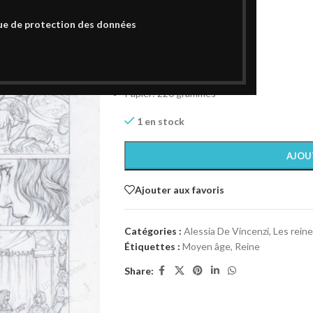
300,00
€
ue de protection des données
Planche Originale Tome 1 P08
Planche Originale signée
Technique: Crayonné
Format : A3 (29,7 x 42 cm)
Papier: 220 grammes
1 en stock
AJOU
Ajouter aux favoris
Catégories :
Alessia De Vincenzi
,
Les rein
Étiquettes :
Moyen âge
,
Reine
Share: