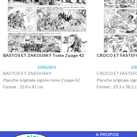
BASTOS ET ZAKOUSKY Tome 2 page 42
CROCO ET FASTEF
1000,00
€
10
BASTOS ET ZAKOUSKY
CROCO ET FASTEF
Planche originale signée tome 2 page 42
Planche originale si
Format : 32,4 x 41 cm
Format : 29,3 x 38,2 
Technique : Encre de chine
Technique : Encre de
Papier : Lavis technique Canson
Papier : Lavis techn
A PROPOS