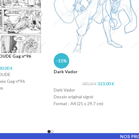
OUDE Gag n°96
-15%
00,00
€
Dark Vador
OUDE
gnée Gag n°96
323,00
€
380,00
€
cm
Dark Vador
 chine
Dessin original signé
ique Canson
Format : A4 (21 x 29,7 cm)
Technique : col-erase blue pencil
Papier : machine 90gr
NOS PR