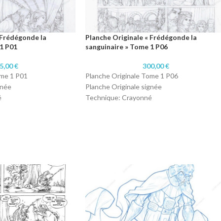
 Frédégonde la
Planche Originale « Frédégonde la
1 P01
sanguinaire » Tome 1 P06
5,00
€
300,00
€
ome 1 P01
Planche Originale Tome 1 P06
gnée
Planche Originale signée
é
Technique: Crayonné
2 cm)
Format : A3 (29,7 x 42 cm)
Papier: 220 grammes