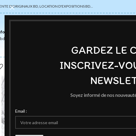
ENTE D'ORIGINAUX BD, LOCATION D'EXPOSITIONS BD…
nformations
abdsexpose@gmail.com
GARDEZ LE 
INSCRIVEZ-VO
NEWSLET
Soyez informé de nos nouveauté
Email :