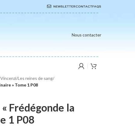
NEWSLETTER
CONTACT
FAQS
Nous contacter
 Vincenzi
/
Les reines de sang
/
inaire » Tome 1 P08
 « Frédégonde la
me 1 P08