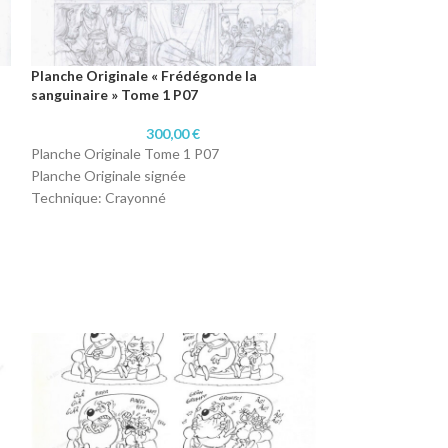
Planche Originale « Frédégonde la
sanguinaire » Tome 1 P07
300,00
€
Planche Originale Tome 1 P07
Planche Originale signée
Technique: Crayonné
Format : A3 (29,7 x 42 cm)
Papier: 220 grammes