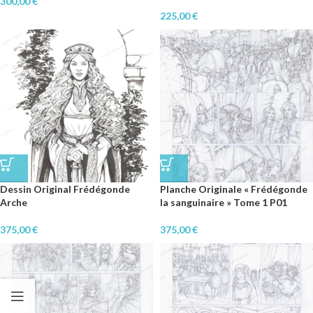
300,00
€
225,00
€
Dessin Original Frédégonde
Planche Originale « Frédégonde
Arche
la sanguinaire » Tome 1 P01
375,00
€
375,00
€