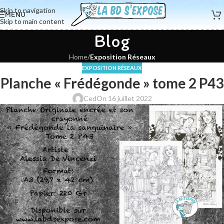
Skip to navigation
MENU
Skip to main content
Blog
Home
/
Exposition Réseaux
EXPOSITION RÉSEAUX
Planche « Frédégonde » tome 2 P43
Ced
On 16 juillet 2022