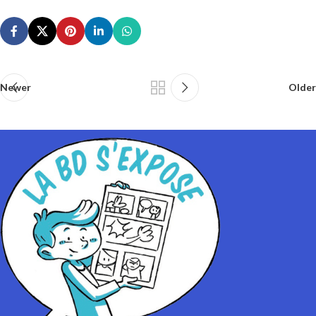
Newer
Older