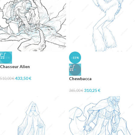
-15%
-15%
Chasseur Alien
♥
433,50
€
Chewbacca
510,00
€
310,25
€
365,00
€