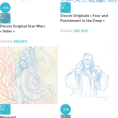
-15%
-15%
Dessin Originale « Fear and
♥
Punishment in the Deep »
Dessin Original Star Wars
382,50
€
« Sides »
450,00
€
340,00
€
400,00
€
-15%
-15%
Mermaid