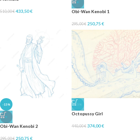
♥
433,50
€
Obi-Wan Kenobi 1
510,00
€
250,75
€
295,00
€
-15%
-15%
Octopussy Girl
♥
374,00
€
Obi-Wan Kenobi 2
440,00
€
250,75
€
295,00
€