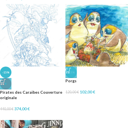
-15%
-15%
Porgs
♥
102,00
€
Pirates des Caraïbes Couverture
120,00
€
originale
374,00
€
440,00
€