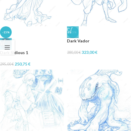
-15%
-15%
Dark Vador
♥
323,00
€
Dark Sidious 1
380,00
€
250,75
€
295,00
€