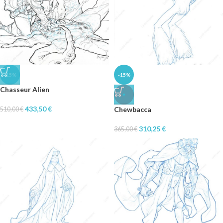
-15%
-15%
Chasseur Alien
♥
433,50
€
Chewbacca
510,00
€
310,25
€
365,00
€