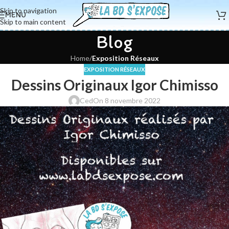
Skip to navigation
MENU
Skip to main content
Blog
Home
/
Exposition Réseaux
EXPOSITION RÉSEAUX
Dessins Originaux Igor Chimisso
Ced
On 8 novembre 2022