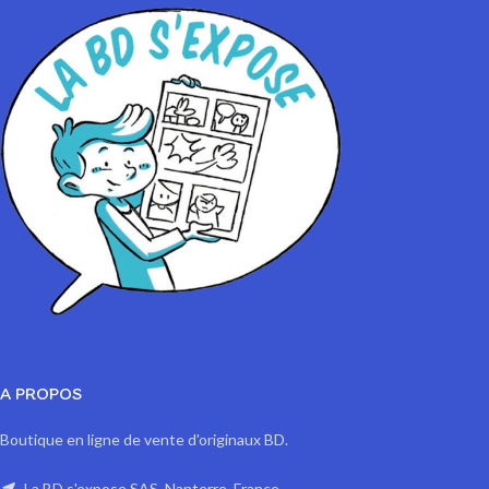
A PROPOS
Boutique en ligne de vente d'originaux BD.
La BD s'expose SAS, Nanterre, France