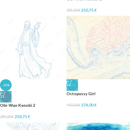
250,75
€
295,00
€
-15%
-15%
Octopussy Girl
♥
374,00
€
Obi-Wan Kenobi 2
440,00
€
250,75
€
295,00
€