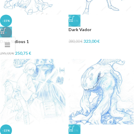
-15%
-15%
Dark Vador
♥
323,00
€
Dark Sidious 1
380,00
€
250,75
€
295,00
€
-15%
-15%