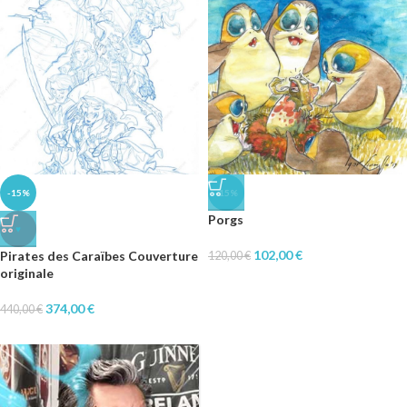
-15%
-15%
Porgs
♥
102,00
€
Pirates des Caraïbes Couverture
120,00
€
originale
374,00
€
440,00
€