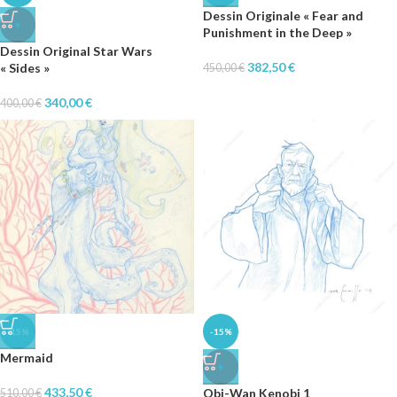
Dessin Originale « Fear and
♥
Punishment in the Deep »
Dessin Original Star Wars
382,50
€
« Sides »
450,00
€
340,00
€
400,00
€
-15%
-15%
Mermaid
♥
433,50
€
Obi-Wan Kenobi 1
510,00
€