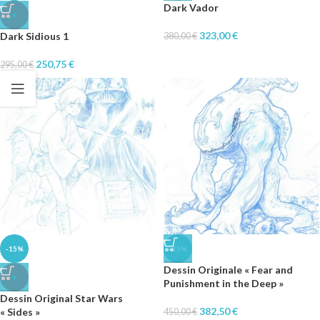
Dark Vador
♥
323,00
€
Dark Sidious 1
380,00
€
250,75
€
295,00
€
-15%
-15%
Dessin Originale « Fear and
♥
Punishment in the Deep »
Dessin Original Star Wars
382,50
€
« Sides »
450,00
€