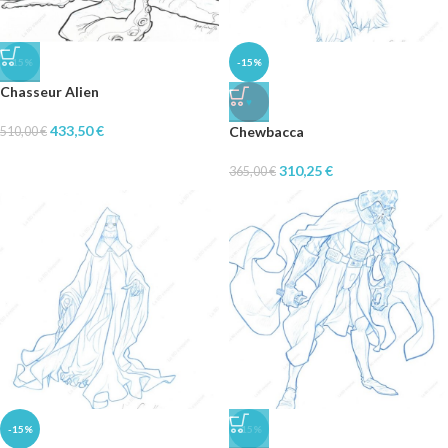
-15%
-15%
Chasseur Alien
♥
433,50
€
Chewbacca
510,00
€
310,25
€
365,00
€
-15%
-15%