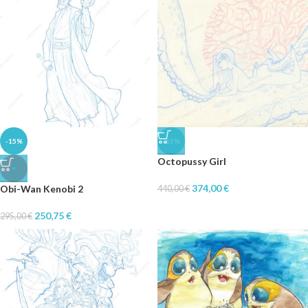
-15%
-15%
Octopussy Girl
♥
374,00
€
Obi-Wan Kenobi 2
440,00
€
250,75
€
295,00
€