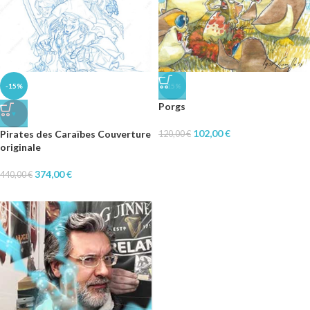
-15%
-15%
Porgs
♥
102,00
€
Pirates des Caraïbes Couverture
120,00
€
originale
374,00
€
440,00
€