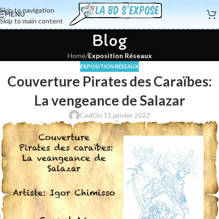
Skip to navigation
MENU
Skip to main content
Blog
Home
/
Exposition Réseaux
EXPOSITION RÉSEAUX
Couverture Pirates des Caraïbes:
La vengeance de Salazar
Ced
On 11 janvier 2022