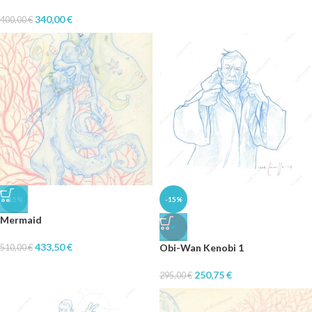
340,00
€
400,00
€
-15%
-15%
Mermaid
♥
433,50
€
Obi-Wan Kenobi 1
510,00
€
250,75
€
295,00
€