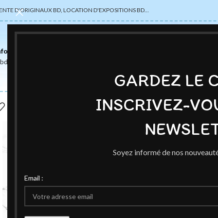
ENTE D'ORIGINAUX BD, LOCATION D'EXPOSITIONS BD…
nformations
abdsexpose@gmail.com
GARDEZ LE 
INSCRIVEZ-VO
NEWSLET
Soyez informé de nos nouveauté
Email :