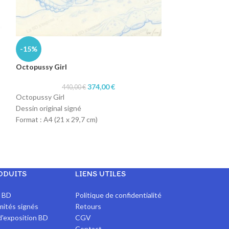
Raoul et Fernan
-15%
Octopussy Girl
Raoul et Fernand
Encrage Planche o
374,00
€
440,00
€
Format : A4 : 21 
Octopussy Girl
Technique : Encr
Dessin original signé
Papier : Canson 1
Format : A4 (21 x 29,7 cm)
Technique : col-erase blue pencil et crayon
rouge
Papier : machine 90gr
ODUITS
LIENS UTILES
x BD
Politique de confidentialité
imités signés
Retours
d'exposition BD
CGV
Contact