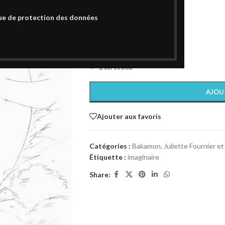
Dessin Original 4 Bakamon
Dessin original signé
ue de protection des données
Format : 12 x 16 cm
Technique : crayon
Papier : 180gr
1 en stock
AJOU
Ajouter aux favoris
Catégories :
Bakamon
,
Juliette Fournier e
Étiquette :
imaginaire
Share: