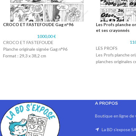
CROCO ET FASTEFOUDE Gag n°96
Les Profs planche o
et ses crayonnés
1000,00
€
11
CROCO ET FASTEFOUDE
LES PROFS
Planche originale signée Gag n°96
Les Profs planche or
Format : 29,3 x 38,2 cm
planches originales 
Technique : Encre de chine
Format : 29,8 x 42 cm
Papier : Lavis technique Canson
(29,7 x 42) pour les 
Technique : Encre de 
crayon pour les cray
Papier : Lavis techn
l'encrage et Papier 9
A PROPOS
Boutique en ligne de 
La BD s'expose SA