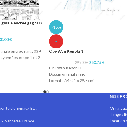
riginale encrée gag 503
-15%
00,00
€
♥
iginale encrée gag 503 +
Obi-Wan Kenobi 1
crayonnées étape 1 et 2
250,75
€
295,00
€
 pour l'encrage et A3
Obi-Wan Kenobi 1
crayonnés
Dessin original signé
chine pour l'encrage et
Format : A4 (21 x 29,7 cm)
onnés
Technique : col-erase blue pencil
ique Canson pour
Papier : machine 90gr
0 gr pour les crayonnés
NOS PR
vente d'originaux BD.
Originau
Tirages l
Location 
S, Nanterre, France