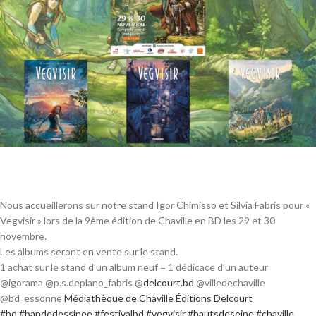
Nous accueillerons sur notre stand Igor Chimisso et Silvia Fabris pour «
Vegvisir » lors de la 9ème édition de Chaville en BD les 29 et 30
novembre.
Les albums seront en vente sur le stand.
1 achat sur le stand d’un album neuf = 1 dédicace d’un auteur
@igorama @p.s.deplano_fabris @
delcourt.bd
@villedechaville
@bd_essonne
Médiathèque de Chaville
Éditions Delcourt
#bd
#bandedessinee
#festivalbd
#vegvisir
#hautsdeseine
#chaville