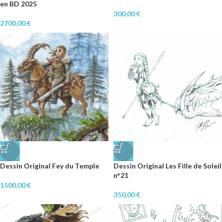
en BD 2025
300,00
€
2700,00
€
♥
♥
Dessin Original Fey du Temple
Dessin Original Les Fille de Soleil
n°21
1500,00
€
350,00
€