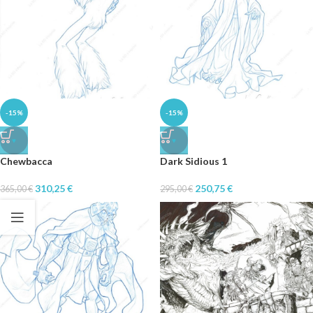
-15%
-15%
♥
♥
Chewbacca
Dark Sidious 1
310,25
€
250,75
€
365,00
€
295,00
€