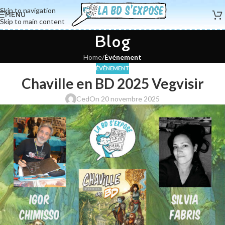
Skip to navigation
MENU
Skip to main content
Blog
Home
/
Événement
ÉVÉNEMENT
Chaville en BD 2025 Vegvisir
Ced
On 20 novembre 2025