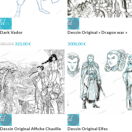
-15%
♥
Dark Vador
Dessin Original « Dragon war »
323,00
€
3000,00
€
380,00
€
♥
♥
Dessin Original Affiche Chaville
Dessin Original Elfes