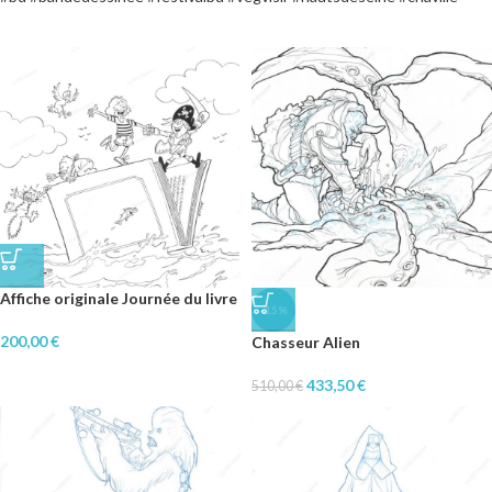
Affiche originale Journée du livre
-15%
200,00
€
Chasseur Alien
433,50
€
510,00
€