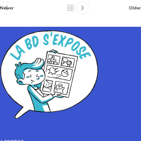
Newer
Older