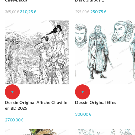
310,25
€
250,75
€
365,00
€
295,00
€
♥
♥
Dessin Original Affiche Chaville
Dessin Original Elfes
en BD 2025
300,00
€
2700,00
€