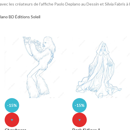
ec les créateurs de l’affiche Paolo Deplano au Dessin et Silvia Fabris à 
lano BD
Éditions Soleil
-15%
-15%
♥
♥
Chewbacca
Dark Sidious 1