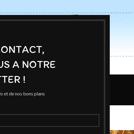
CONTACT,
US A NOTRE
ACCUEIL
BOUTIQUE
AUTEURS
BLOG
EXPOSITIONS
TER !
Blog
s et de nos bons plans
Home
/
Événement
NEMENT
ival Chaville en BD
d
On 1 octobre 2025