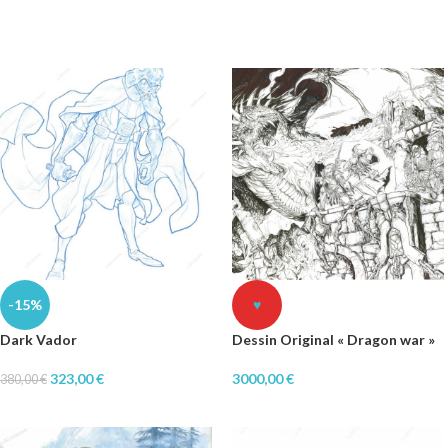
-15%
♥
Dark Vador
Dessin Original « Dragon war »
323,00
€
3000,00
€
380,00
€