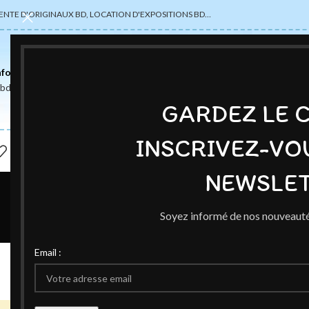
ENTE D'ORIGINAUX BD, LOCATION D'EXPOSITIONS BD…
nformations
abdsexpose@gmail.com
GARDEZ LE 
INSCRIVEZ-VO
NEWSLET
Soyez informé de nos nouveauté
ÉVÉ
Email :
Annonce 9ème Fest
Publié par
Ce