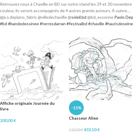
Retrouvez nous à Chaville en BD sur notre stand les 29 et 30 novembre av
couleur, ils seront accompagnés de 4 autres grands auteurs. À suivre…
@p.s.deplano_fabris @villedechaville @
soleil.bd
@bd_essonne
Paolo Dep
#bd
#bandedessinee
#terresdarran
#festivalbd
#chaville
#hautsdeseine
Affiche originale Journée du
-15%
livre
Chasseur Alien
200,00
€
433,50
€
510,00
€